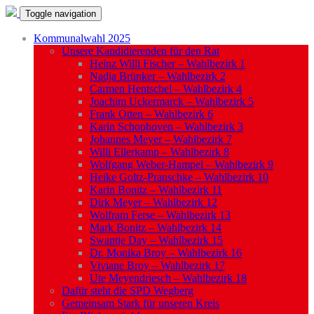
Toggle navigation
Kommunalwahl 2025
Unsere Kandidierenden für den Rat
Heinz Willi Fischer – Wahlbezirk 1
Nadja Brünker – Wahlbezirk 2
Carmen Hentschel – Wahlbezirk 4
Joachim Uckermarck – Wahlbezirk 5
Frank Otten – Wahlbezirk 6
Karin Schophoven – Wahlbezirk 3
Johannes Meyer – Wahlbezirk 7
Willi Ellerkamp – Wahlbezirk 8
Wolfgang Weber-Hampel – Wahlbezirk 9
Heike Goltz-Pranschke – Wahlbezirk 10
Karin Bonitz – Wahlbezirk 11
Dirk Meyer – Wahlbezirk 12
Wolfram Ferse – Wahlbezirk 13
Mark Bonitz – Wahlbezirk 14
Swantje Day – Wahlbezirk 15
Dr. Monika Broy – Wahlbezirk 16
Viviane Broy – Wahlbezirk 17
Ute Meyendriesch – Wahlbezirk 18
Dafür steht die SPD Wegberg
Gemeinsam Stark für unseren Kreis