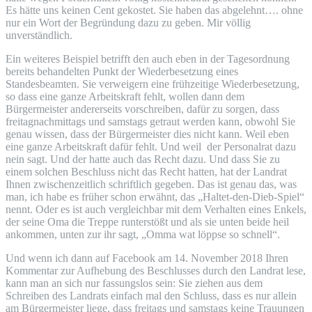
Es hätte uns keinen Cent gekostet. Sie haben das abgelehnt…. ohne
nur ein Wort der Begründung dazu zu geben. Mir völlig
unverständlich.
Ein weiteres Beispiel betrifft den auch eben in der Tagesordnung
bereits behandelten Punkt der Wiederbesetzung eines
Standesbeamten. Sie verweigern eine frühzeitige Wiederbesetzung,
so dass eine ganze Arbeitskraft fehlt, wollen dann dem
Bürgermeister andererseits vorschreiben, dafür zu sorgen, dass
freitagnachmittags und samstags getraut werden kann, obwohl Sie
genau wissen, dass der Bürgermeister dies nicht kann. Weil eben
eine ganze Arbeitskraft dafür fehlt. Und weil der Personalrat dazu
nein sagt. Und der hatte auch das Recht dazu. Und dass Sie zu
einem solchen Beschluss nicht das Recht hatten, hat der Landrat
Ihnen zwischenzeitlich schriftlich gegeben. Das ist genau das, was
man, ich habe es früher schon erwähnt, das „Haltet-den-Dieb-Spiel“
nennt. Oder es ist auch vergleichbar mit dem Verhalten eines Enkels,
der seine Oma die Treppe runterstößt und als sie unten beide heil
ankommen, unten zur ihr sagt, „Omma wat löppse so schnell“.
Und wenn ich dann auf Facebook am 14. November 2018 Ihren
Kommentar zur Aufhebung des Beschlusses durch den Landrat lese,
kann man an sich nur fassungslos sein: Sie ziehen aus dem
Schreiben des Landrats einfach mal den Schluss, dass es nur allein
am Bürgermeister liege, dass freitags und samstags keine Trauungen