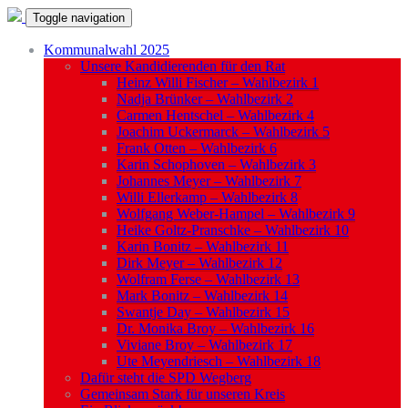
Toggle navigation
Kommunalwahl 2025
Unsere Kandidierenden für den Rat
Heinz Willi Fischer – Wahlbezirk 1
Nadja Brünker – Wahlbezirk 2
Carmen Hentschel – Wahlbezirk 4
Joachim Uckermarck – Wahlbezirk 5
Frank Otten – Wahlbezirk 6
Karin Schophoven – Wahlbezirk 3
Johannes Meyer – Wahlbezirk 7
Willi Ellerkamp – Wahlbezirk 8
Wolfgang Weber-Hampel – Wahlbezirk 9
Heike Goltz-Pranschke – Wahlbezirk 10
Karin Bonitz – Wahlbezirk 11
Dirk Meyer – Wahlbezirk 12
Wolfram Ferse – Wahlbezirk 13
Mark Bonitz – Wahlbezirk 14
Swantje Day – Wahlbezirk 15
Dr. Monika Broy – Wahlbezirk 16
Viviane Broy – Wahlbezirk 17
Ute Meyendriesch – Wahlbezirk 18
Dafür steht die SPD Wegberg
Gemeinsam Stark für unseren Kreis