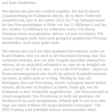
und beim Straßenbau.
Wir müssen das jetzt nun wirklich angehen. Ich darf in diesem
Zusammenhang die Kämmerin zitieren, die in ihrem Vorbericht
ausgeführt hat, dass in den Jahren 2012-2017 ein Substanzverlust
bei den Abwasseranlagen in Höhe von fast 11 Millionen € und bei
den Straßen 5,9 Millionen zu verbuchen waren. Um diesen
Substanzverlust auszugleichen, müssen wir jetzt investieren. Wir
müssen übrigens dafür dann auch genügend qualifiziertes Personal
bereitstellen. Auch dazu später mehr.
Wir müssen aber auch bei allen geplanten Investitionen weiter im
Kopf behalten, dass wir noch in der Haushaltssicherung sind. Das
wiederum bedeutet, dass wir jede Ausgabe daraufhin untersuchen
müssen, ob sie tatsächlich erforderlich ist, oder ob sie lediglich ein
„nice to have“ ist. Ob wir dies – wie es die FDP fordert – durch ein
Baukostenmanagement oder durch ein anderes Kontrollinstrument
erreichen, ist dabei nicht so wichtig. Wichtig ist, dass alle
Beteiligten, Rat und Verwaltung, bereits vorsorgend darauf achten
müssen, die Kosten im Rahmen zu halten. Dabei gilt, wie die
Kämmerin in dem Vorbericht ausgeführt hat: „Die Bauwirtschaft ist
extrem ausgelastet. Das Preisniveau ist nicht nur gestiegen, der
Wettbewerb hat auch nachgelassen. Oftmals gibt es nur zwei oder
sogar nur einen Anbieter für ausgeschriebene Leistungen.“ Die
SPD-Fraktion wird jedenfalls kritisch und konstruktiv dabei