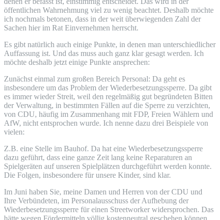
denen er befasst ist, einstimmig entscheidet. Das wird in der
öffentlichen Wahrnehmung viel zu wenig beachtet. Deshalb möchte
ich nochmals betonen, dass in der weit überwiegenden Zahl der
Sachen hier im Rat Einvernehmen herrscht.
Es gibt natürlich auch einige Punkte, in denen man unterschiedlicher
Auffassung ist. Und das muss auch ganz klar gesagt werden. Ich
möchte deshalb jetzt einige Punkte ansprechen:
Zunächst einmal zum großen Bereich Personal: Da geht es
insbesondere um das Problem der Wiederbesetzungssperre. Da gibt
es immer wieder Streit, weil den regelmäßig gut begründeten Bitten
der Verwaltung, in bestimmten Fällen auf die Sperre zu verzichten,
von CDU, häufig im Zusammenhang mit FDP, Freien Wählern und
AfW, nicht entsprochen wurde. Ich nenne dazu drei Beispiele von
vielen:
Z.B. eine Stelle im Bauhof. Da hat eine Wiederbesetzungssperre
dazu geführt, dass eine ganze Zeit lang keine Reparaturen an
Spielgeräten auf unseren Spielplätzen durchgeführt werden konnte.
Die Folgen, insbesondere für unsere Kinder, sind klar.
Im Juni haben Sie, meine Damen und Herren von der CDU und
Ihre Verbündeten, im Personalausschuss der Aufhebung der
Wiederbesetzungssperre für einen Streetworker widersprochen. Das
hätte wegen Fördermitteln völlig kostenneutral geschehen können.