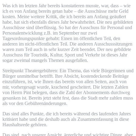
Was ich im letzten Jahr bereits konstatieren musste, war, dass – wie
ich es von Anfang bereits getan habe – die Ausschüsse mehr Geld
kosten. Meine weitere Kritik, die ich bereits am Anfang geäußert
habe, hat sich ebenfalls dieses Jahr bewahrheitet. Die neu gebildeten
Ausschüsse sind überflüssig. So hat der Ausschuss für Personal und
Personalentwicklung z.B. im September nur zwei
Tagesordnungspunkte gehabt: Einen im öffentlichen Teil, den
anderen im nicht-öffentlichen Teil. Die anderen Ausschusssitzungen
waren zum Teil auch in sehr kurzer Zeit beendet. Der neu gebildete
Ausschuss für Touristik, Kultur, Sport und Verkehr ist dieses Jahr
sogar zweimal mangels Themen ausgefallen.
Streitpunkt Theatergebühren: Ein Thema, das viele Bürgerinnen und
Bürger unmittelbar betrifft. Ihre Absicht, kostendeckende Beiträge
einzuführen, ist, wie Ihnen das bereits von allen Seiten, auch von
mir, vorhergesagt wurde, krachend gescheitert. Die letzten Zahlen
von Herrn Pint belegen, dass die Zahl der Abonnements durchweg
gesunken ist. Bereits jetzt steht fest, dass die Stadt mehr zahlen muss
als vor den Gebührenänderungen.
Das sind alles Punkte, die ich bereits während des laufenden Jahres
kritisiert habe und die deshalb auch als Zusammenfassung in diese
Haushaltsrede gehören.
Das sind, nach unserer Ansicht, ärgerliche und wichtige Dinge, aber