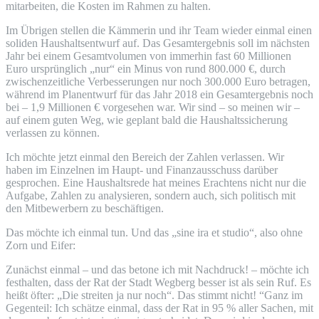
mitarbeiten, die Kosten im Rahmen zu halten.
Im Übrigen stellen die Kämmerin und ihr Team wieder einmal einen
soliden Haushaltsentwurf auf. Das Gesamtergebnis soll im nächsten
Jahr bei einem Gesamtvolumen von immerhin fast 60 Millionen
Euro ursprünglich „nur“ ein Minus von rund 800.000 €, durch
zwischenzeitliche Verbesserungen nur noch 300.000 Euro betragen,
während im Planentwurf für das Jahr 2018 ein Gesamtergebnis noch
bei – 1,9 Millionen € vorgesehen war. Wir sind – so meinen wir –
auf einem guten Weg, wie geplant bald die Haushaltssicherung
verlassen zu können.
Ich möchte jetzt einmal den Bereich der Zahlen verlassen. Wir
haben im Einzelnen im Haupt- und Finanzausschuss darüber
gesprochen. Eine Haushaltsrede hat meines Erachtens nicht nur die
Aufgabe, Zahlen zu analysieren, sondern auch, sich politisch mit
den Mitbewerbern zu beschäftigen.
Das möchte ich einmal tun. Und das „sine ira et studio“, also ohne
Zorn und Eifer:
Zunächst einmal – und das betone ich mit Nachdruck! – möchte ich
festhalten, dass der Rat der Stadt Wegberg besser ist als sein Ruf. Es
heißt öfter: „Die streiten ja nur noch“. Das stimmt nicht! “Ganz im
Gegenteil: Ich schätze einmal, dass der Rat in 95 % aller Sachen, mit