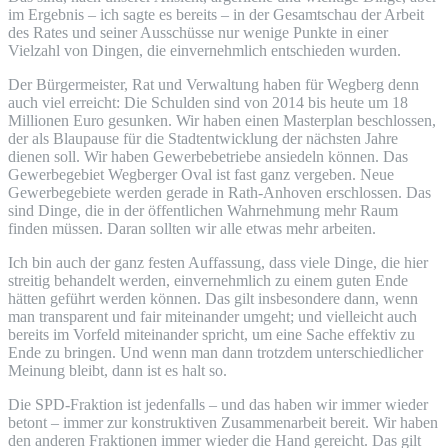
im Ergebnis – ich sagte es bereits – in der Gesamtschau der Arbeit
des Rates und seiner Ausschüsse nur wenige Punkte in einer
Vielzahl von Dingen, die einvernehmlich entschieden wurden.
Der Bürgermeister, Rat und Verwaltung haben für Wegberg denn
auch viel erreicht: Die Schulden sind von 2014 bis heute um 18
Millionen Euro gesunken. Wir haben einen Masterplan beschlossen,
der als Blaupause für die Stadtentwicklung der nächsten Jahre
dienen soll. Wir haben Gewerbebetriebe ansiedeln können. Das
Gewerbegebiet Wegberger Oval ist fast ganz vergeben. Neue
Gewerbegebiete werden gerade in Rath-Anhoven erschlossen. Das
sind Dinge, die in der öffentlichen Wahrnehmung mehr Raum
finden müssen. Daran sollten wir alle etwas mehr arbeiten.
Ich bin auch der ganz festen Auffassung, dass viele Dinge, die hier
streitig behandelt werden, einvernehmlich zu einem guten Ende
hätten geführt werden können. Das gilt insbesondere dann, wenn
man transparent und fair miteinander umgeht; und vielleicht auch
bereits im Vorfeld miteinander spricht, um eine Sache effektiv zu
Ende zu bringen. Und wenn man dann trotzdem unterschiedlicher
Meinung bleibt, dann ist es halt so.
Die SPD-Fraktion ist jedenfalls – und das haben wir immer wieder
betont – immer zur konstruktiven Zusammenarbeit bereit. Wir haben
den anderen Fraktionen immer wieder die Hand gereicht. Das gilt