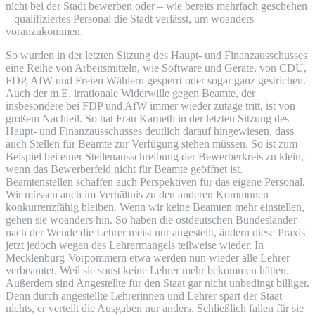
nicht bei der Stadt bewerben oder – wie bereits mehrfach geschehen
– qualifiziertes Personal die Stadt verlässt, um woanders
voranzukommen.
So wurden in der letzten Sitzung des Haupt- und Finanzausschusses
eine Reihe von Arbeitsmitteln, wie Software und Geräte, von CDU,
FDP, AfW und Freien Wählern gesperrt oder sogar ganz gestrichen.
Auch der m.E. irrationale Widerwille gegen Beamte, der
insbesondere bei FDP und AfW immer wieder zutage tritt, ist von
großem Nachteil. So hat Frau Karneth in der letzten Sitzung des
Haupt- und Finanzausschusses deutlich darauf hingewiesen, dass
auch Stellen für Beamte zur Verfügung stehen müssen. So ist zum
Beispiel bei einer Stellenausschreibung der Bewerberkreis zu klein,
wenn das Bewerberfeld nicht für Beamte geöffnet ist.
Beamtenstellen schaffen auch Perspektiven für das eigene Personal.
Wir müssen auch im Verhältnis zu den anderen Kommunen
konkurrenzfähig bleiben. Wenn wir keine Beamten mehr einstellen,
gehen sie woanders hin. So haben die ostdeutschen Bundesländer
nach der Wende die Lehrer meist nur angestellt, ändern diese Praxis
jetzt jedoch wegen des Lehrermangels teilweise wieder. In
Mecklenburg-Vorpommern etwa werden nun wieder alle Lehrer
verbeamtet. Weil sie sonst keine Lehrer mehr bekommen hätten.
Außerdem sind Angestellte für den Staat gar nicht unbedingt billiger.
Denn durch angestellte Lehrerinnen und Lehrer spart der Staat
nichts, er verteilt die Ausgaben nur anders. Schließlich fallen für sie