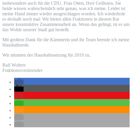
insbesondere auch für die CDU. Frau Otten, Herr Gellissen, Sie
beide wissen wahrscheinlich sehr genau, was ich meine. Leider ist
meine Hand immer wieder ausgeschlagen worden. Ich wiederhole
es deshalb noch mal: Wir bieten allen Fraktionen in diesem Rat
unsere konstruktive Zusammenarbeit an. Wenn das gelingt, ist es um
das Wohle unserer Stadt gut bestellt.
Mit großem Dank für die Kämmerin und ihr Team beende ich meine
Haushaltsrede.
Wir stimmen der Haushaltssatzung für 2019 zu.
Ralf Wolters
Fraktionsvorsitzender