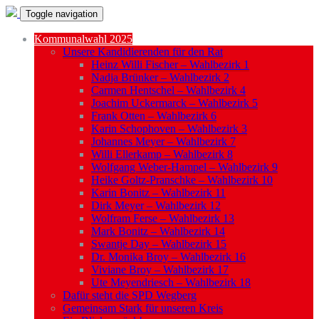
Toggle navigation
Kommunalwahl 2025
Unsere Kandidierenden für den Rat
Heinz Willi Fischer – Wahlbezirk 1
Nadja Brünker – Wahlbezirk 2
Carmen Hentschel – Wahlbezirk 4
Joachim Uckermarck – Wahlbezirk 5
Frank Otten – Wahlbezirk 6
Karin Schophoven – Wahlbezirk 3
Johannes Meyer – Wahlbezirk 7
Willi Ellerkamp – Wahlbezirk 8
Wolfgang Weber-Hampel – Wahlbezirk 9
Heike Goltz-Pranschke – Wahlbezirk 10
Karin Bonitz – Wahlbezirk 11
Dirk Meyer – Wahlbezirk 12
Wolfram Ferse – Wahlbezirk 13
Mark Bonitz – Wahlbezirk 14
Swantje Day – Wahlbezirk 15
Dr. Monika Broy – Wahlbezirk 16
Viviane Broy – Wahlbezirk 17
Ute Meyendriesch – Wahlbezirk 18
Dafür steht die SPD Wegberg
Gemeinsam Stark für unseren Kreis