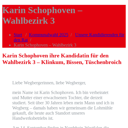
Karin Schophoven –
Wahlbezirk 3
Start
/
Kommunalwahl 2025
/
Unsere Kandidierenden für
den Rat
/
Karin Schophoven – Wahlbezirk 3
Karin Schophoven ihre Kandidatin für den
Wahlbezirk 3 – Klinkum, Bissen, Tüschenbroich
Liebe Wegbergerinnen, liebe Wegberger,
mein Name ist Karin Schophoven. Ich bin verheiratet
und Mutter einer erwachsenen Tochter, die derzeit
studiert. Seit über 30 Jahren leben mein Mann und ich in
Wegberg – damals haben wir gemeinsam die Lohmühle
gekauft, die heute auch Standort unseres
Handwerksbetriebs ist.
Am 14. September finden in Nordrhein-Westfalen die