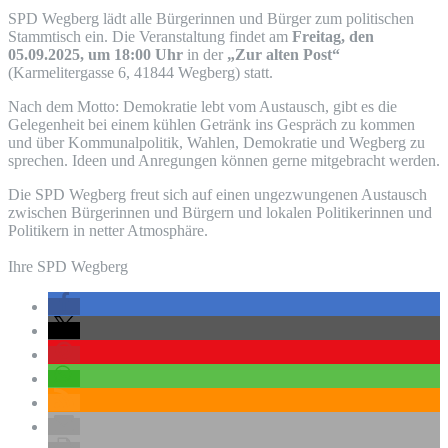
SPD Wegberg lädt alle Bürgerinnen und Bürger zum politischen
Stammtisch ein. Die Veranstaltung findet am
Freitag, den
05.09.2025, um 18:00 Uhr
in der
„Zur alten Post“
(Karmelitergasse 6, 41844 Wegberg) statt.
Nach dem Motto: Demokratie lebt vom Austausch, gibt es die
Gelegenheit bei einem kühlen Getränk ins Gespräch zu kommen
und über Kommunalpolitik, Wahlen, Demokratie und Wegberg zu
sprechen. Ideen und Anregungen können gerne mitgebracht werden.
Die SPD Wegberg freut sich auf einen ungezwungenen Austausch
zwischen Bürgerinnen und Bürgern und lokalen Politikerinnen und
Politikern in netter Atmosphäre.
Ihre SPD Wegberg