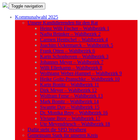
Toggle navigation
Kommunalwahl 2025
Unsere Kandidierenden für den Rat
Heinz Willi Fischer – Wahlbezirk 1
Nadja Brünker – Wahlbezirk 2
Carmen Hentschel – Wahlbezirk 4
Joachim Uckermarck – Wahlbezirk 5
Frank Otten – Wahlbezirk 6
Karin Schophoven – Wahlbezirk 3
Johannes Meyer – Wahlbezirk 7
Willi Ellerkamp – Wahlbezirk 8
Wolfgang Weber-Hampel – Wahlbezirk 9
Heike Goltz-Pranschke – Wahlbezirk 10
Karin Bonitz – Wahlbezirk 11
Dirk Meyer – Wahlbezirk 12
Wolfram Ferse – Wahlbezirk 13
Mark Bonitz – Wahlbezirk 14
Swantje Day – Wahlbezirk 15
Dr. Monika Broy – Wahlbezirk 16
Viviane Broy – Wahlbezirk 17
Ute Meyendriesch – Wahlbezirk 18
Dafür steht die SPD Wegberg
Gemeinsam Stark für unseren Kreis