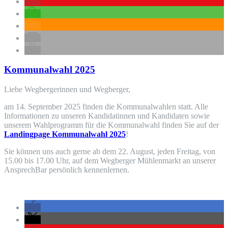
Kommunalwahl 2025
Liebe Wegbergerinnen und Wegberger,
am 14. September 2025 finden die Kommunalwahlen statt. Alle
Informationen zu unseren Kandidatinnen und Kandidaten sowie
unserem Wahlprogramm für die Kommunalwahl finden Sie auf der
Landingpage Kommunalwahl 2025
!
Sie können uns auch gerne ab dem 22. August, jeden Freitag, von
15.00 bis 17.00 Uhr, auf dem Wegberger Mühlenmarkt an unserer
AnsprechBar persönlich kennenlernen.